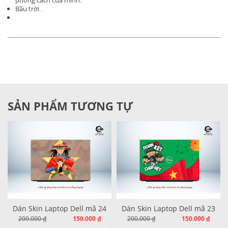
phong cách của mình.
Bầu trời .
SẢN PHẨM TƯƠNG TỰ
4
Dán Skin Laptop Dell mã 23
Dán Skin Laptop Dell mã 22
200.000 ₫
150.000 ₫
200.000 ₫
150.000 ₫