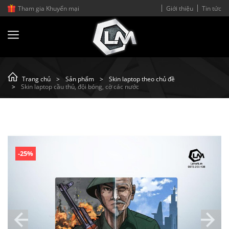
Tham gia Khuyến mại
Giới thiệu
Tin tức
-
Trang chủ
Sản phẩm
Skin laptop theo chủ đề
Skin laptop cầu thủ, đội bóng, cờ các nước
-25%