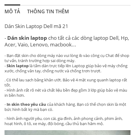
MÔ TẢ
THÔNG TIN THÊM
Dán Skin Laptop Dell mã 21
-
Dán skin laptop
cho tất cả các dòng laptop Dell, Hp,
Acer, Vaio, Lenovo, macbook...
- Bạn đặt skin cho dòng máy nào vui lòng ib vào công cụ Chat để shop
tư vấn, tránh trường hợp sai dòng máy.
-
Skin laptop
là tấm dán trực tiếp lên Laptop giúp bảo vệ máy chống
xước, chống vân tay, chống nước và chống trơn trượt.
. Có thể lau sạch bằng khăn ướt. Bảo vệ 4 mặt xung quanh laptop rất
tốt.
- Hình ảnh rất rõ nét và chất liệu bền đẹp gồm 3 lớp giúp bảo vệ màu
in bền hơn.
-
In skin theo yêu cầu
của khách hàng. Bạn có thể chọn skin là một
bức hình bất kỳ mà bạn có.
- hình ảnh người yêu, con cái, gia đình, ảnh phong cảnh, phim ảnh,
hoạt hình, ô tô, xe máy, đội bóng, cầu thủ bạn hâm mộ.