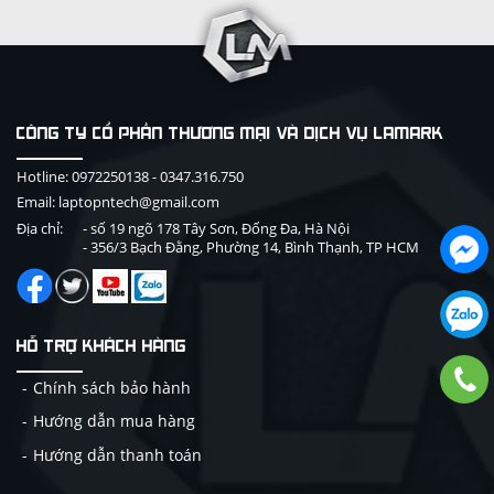
CÔNG TY CỔ PHẦN THƯƠNG MẠI VÀ DỊCH VỤ LAMARK
Hotline:
0972250138
-
0347.316.750
Email: laptopntech@gmail.com
Địa chỉ:
- số 19 ngõ 178 Tây Sơn, Đống Đa, Hà Nội
- 356/3 Bạch Đằng, Phường 14, Bình Thạnh, TP HCM
HỖ TRỢ KHÁCH HÀNG
Chính sách bảo hành
Hướng dẫn mua hàng
Hướng dẫn thanh toán