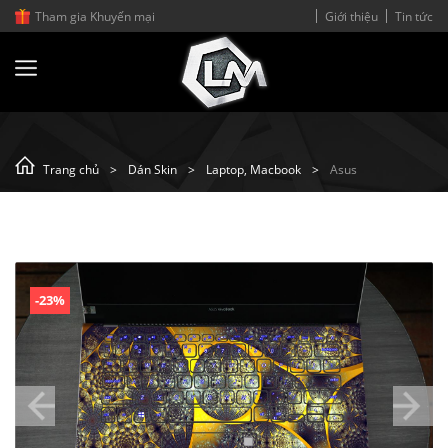
Tham gia Khuyến mại
Giới thiệu
Tin tức
-
Trang chủ
Dán Skin
Laptop, Macbook
Asus
-23%