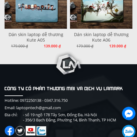
Dán skin laptop dễ thương
Dán skin laptop dễ thương
Kute A05
Kute A06
179.000 ₫
139.000 ₫
179.000 ₫
139.000 ₫
CÔNG TY CỔ PHẦN THƯƠNG MẠI VÀ DỊCH VỤ LAMARK
Hotline:
0972250138
-
0347.316.750
Email: laptopntech@gmail.com
Địa chỉ:
- số 19 ngõ 178 Tây Sơn, Đống Đa, Hà Nội
- 356/3 Bạch Đằng, Phường 14, Bình Thạnh, TP HCM