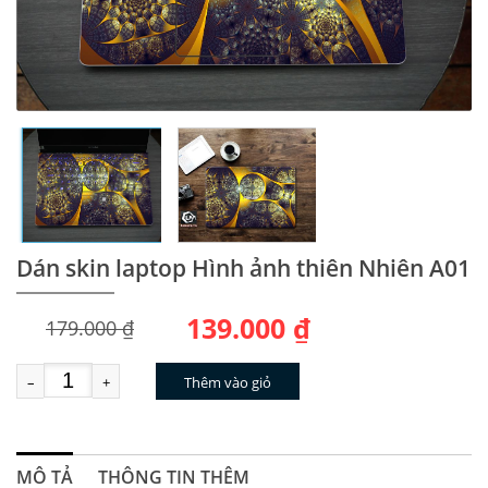
Dán skin laptop Hình ảnh thiên Nhiên A01
139.000 ₫
179.000 ₫
–
+
Thêm vào giỏ
MÔ TẢ
THÔNG TIN THÊM